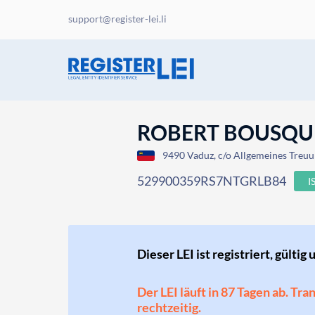
support@register-lei.li
ROBERT BOUSQUE
9490 Vaduz, c/o Allgemeines Treuu
529900359RS7NTGRLB84
I
Dieser LEI ist registriert, gültig 
Der LEI läuft in 87 Tagen ab. Tr
rechtzeitig.