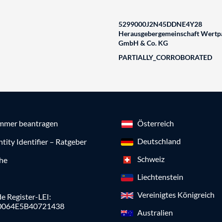
5299000J2N45DDNE4Y28
Herausgebergemeinschaft Wertpa
GmbH & Co. KG
PARTIALLY_CORROBORATED
mmer beantragen
Österreich
Deutschland
ntity Identifier – Ratgeber
Schweiz
che
Liechtenstein
Vereinigtes Königreich
e Register-LEI:
0064E5B40721438
Australien