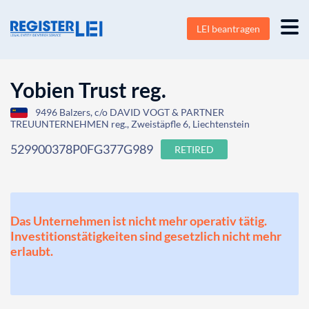
LEI beantragen
Yobien Trust reg.
9496 Balzers, c/o DAVID VOGT & PARTNER
TREUUNTERNEHMEN reg., Zweistäpfle 6, Liechtenstein
529900378P0FG377G989
RETIRED
Das Unternehmen ist nicht mehr operativ tätig.
Investitionstätigkeiten sind gesetzlich nicht mehr
erlaubt.