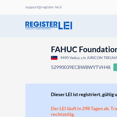
support@register-lei.li
FAHUC Foundatio
9490 Vaduz, c/o JURICON TREUHAN
52990039ECBW8WYTVH48
Dieser LEI ist registriert, gültig 
Der LEI läuft in 298 Tagen ab. T
rechtzeitig.