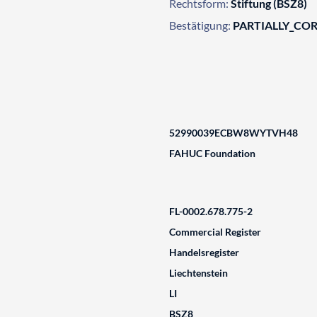
Rechtsform:
Stiftung (BSZ8)
Bestätigung:
PARTIALLY_CO
52990039ECBW8WYTVH48
FAHUC Foundation
FL-0002.678.775-2
Commercial Register
Handelsregister
Liechtenstein
LI
BSZ8