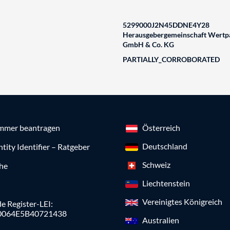
5299000J2N45DDNE4Y28
Herausgebergemeinschaft Wertpa
GmbH & Co. KG
PARTIALLY_CORROBORATED
mmer beantragen
Österreich
Deutschland
ntity Identifier – Ratgeber
Schweiz
che
Liechtenstein
Vereinigtes Königreich
e Register-LEI:
0064E5B40721438
Australien