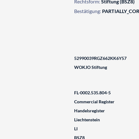
Rechtsform:
Stiftung (BSZ8)
Bestätigung:
PARTIALLY_CO
52990039RGZ662KK6Y57
WOKJO Stiftung
FL-0002.535.804-5
Commercial Register
Handelsregister
Liechtenstein
LI
BSZ8