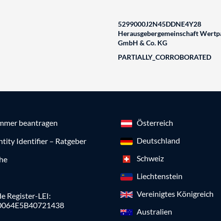
5299000J2N45DDNE4Y28
Herausgebergemeinschaft Wertpa
GmbH & Co. KG
PARTIALLY_CORROBORATED
mmer beantragen
Österreich
Deutschland
ntity Identifier – Ratgeber
Schweiz
che
Liechtenstein
Vereinigtes Königreich
e Register-LEI:
0064E5B40721438
Australien