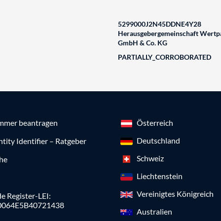
5299000J2N45DDNE4Y28
Herausgebergemeinschaft Wertpa
GmbH & Co. KG
PARTIALLY_CORROBORATED
mmer beantragen
Österreich
Deutschland
ntity Identifier – Ratgeber
Schweiz
che
Liechtenstein
Vereinigtes Königreich
e Register-LEI:
0064E5B40721438
Australien