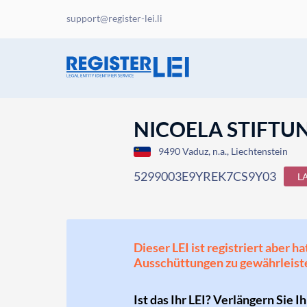
support@register-lei.li
NICOELA STIFTU
9490 Vaduz, n.a., Liechtenstein
5299003E9YREK7CS9Y03
L
Dieser LEI ist registriert aber
Ausschüttungen zu gewährleist
Ist das Ihr LEI? Verlängern Sie I