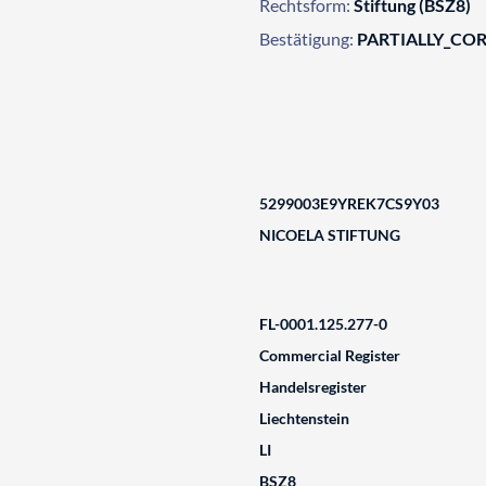
Rechtsform:
Stiftung (BSZ8)
Bestätigung:
PARTIALLY_CO
5299003E9YREK7CS9Y03
NICOELA STIFTUNG
FL-0001.125.277-0
Commercial Register
Handelsregister
Liechtenstein
LI
BSZ8