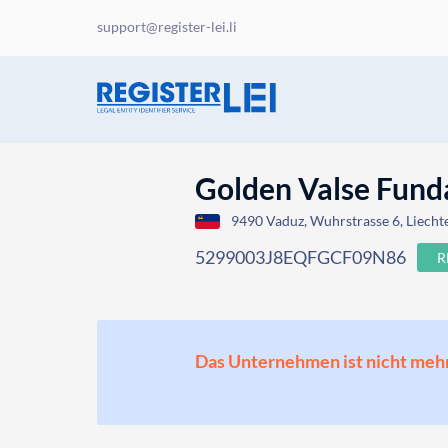
support@register-lei.li
Golden Valse Fund
9490 Vaduz, Wuhrstrasse 6, Liecht
5299003J8EQFGCF09N86
R
Das Unternehmen ist nicht mehr o