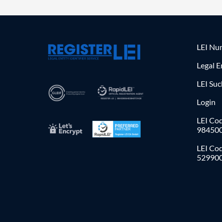
LEI Nu
Legal E
LEI Su
Login
LEI Cod
98450
LEI Co
52990