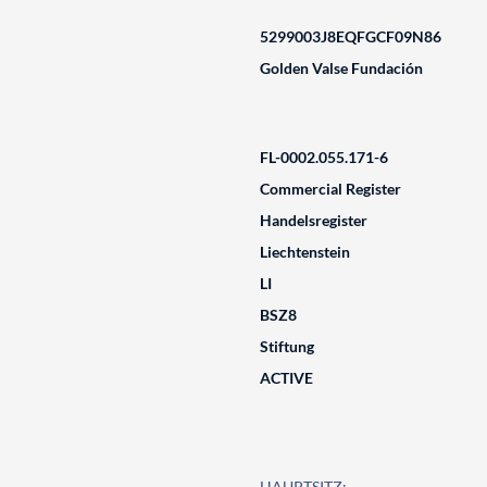
5299003J8EQFGCF09N86
Golden Valse Fundación
FL-0002.055.171-6
Commercial Register
Handelsregister
Liechtenstein
LI
BSZ8
Stiftung
ACTIVE
HAUPTSITZ: