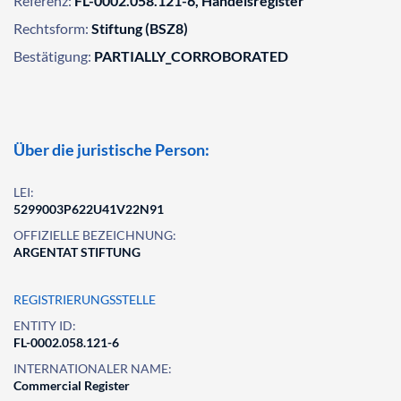
Referenz:
FL-0002.058.121-6, Handelsregister
Rechtsform:
Stiftung (BSZ8)
Bestätigung:
PARTIALLY_CORROBORATED
Über die juristische Person:
LEI:
5299003P622U41V22N91
OFFIZIELLE BEZEICHNUNG:
ARGENTAT STIFTUNG
REGISTRIERUNGSSTELLE
ENTITY ID:
FL-0002.058.121-6
INTERNATIONALER NAME:
Commercial Register