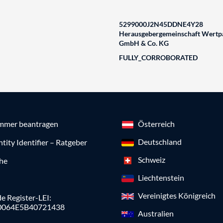
5299000J2N45DDNE4Y28
Herausgebergemeinschaft Wertpa
GmbH & Co. KG
FULLY_CORROBORATED
mmer beantragen
Österreich
Deutschland
ntity Identifier – Ratgeber
Schweiz
che
Liechtenstein
Vereinigtes Königreich
e Register-LEI:
0064E5B40721438
Australien