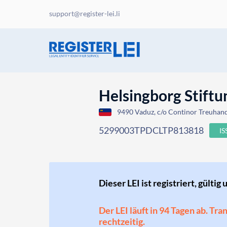
support@register-lei.li
Helsingborg Stiftu
9490 Vaduz, c/o Continor Treuhand 
5299003TPDCLTP813818
I
Dieser LEI ist registriert, gültig 
Der LEI läuft in 94 Tagen ab. Tr
rechtzeitig.