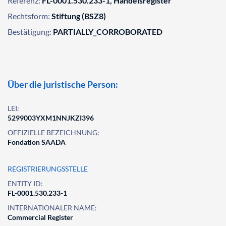
Referenz:
FL-0001.530.233-1, Handelsregister
Rechtsform:
Stiftung (BSZ8)
Bestätigung:
PARTIALLY_CORROBORATED
Über die juristische Person:
LEI:
5299003YXM1NNJKZI396
OFFIZIELLE BEZEICHNUNG:
Fondation SAADA
REGISTRIERUNGSSTELLE
ENTITY ID:
FL-0001.530.233-1
INTERNATIONALER NAME:
Commercial Register