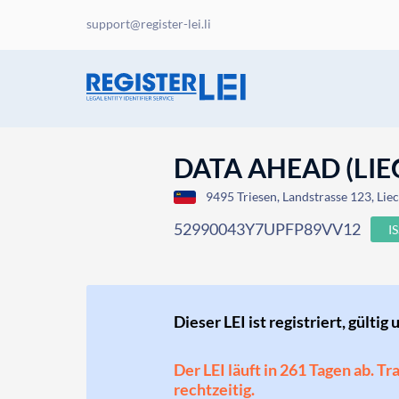
support@register-lei.li
DATA AHEAD (LIE
9495 Triesen, Landstrasse 123, Lie
52990043Y7UPFP89VV12
I
Dieser LEI ist registriert, gültig 
Der LEI läuft in 261 Tagen ab. T
rechtzeitig.