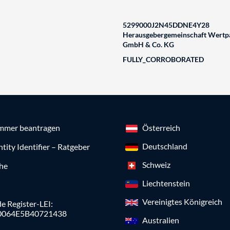
5299000J2N45DDNE4Y28
Herausgebergemeinschaft Wertpa
GmbH & Co. KG
FULLY_CORROBORATED
mmer beantragen
Österreich
Deutschland
ntity Identifier – Ratgeber
Schweiz
che
Liechtenstein
Vereinigtes Königreich
e Register-LEI:
0064E5B40721438
Australien