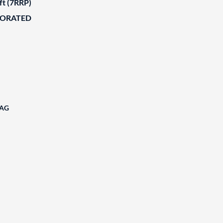
ft (7RRP)
BORATED
 AG