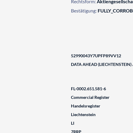
Rechtsform:
Aktiengesellscha
Bestätigung:
FULLY_CORRO
52990043Y7UPFP89VV12
DATA AHEAD (LIECHTENSTEIN)
FL-0002.651.581-6
Commercial Register
Handelsregister
Liechtenstein
LI
7RRP