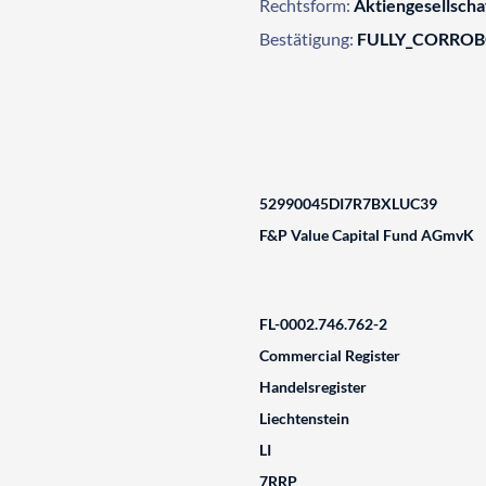
Rechtsform:
Aktiengesellscha
Bestätigung:
FULLY_CORRO
52990045DI7R7BXLUC39
F&P Value Capital Fund AGmvK
FL-0002.746.762-2
Commercial Register
Handelsregister
Liechtenstein
LI
7RRP