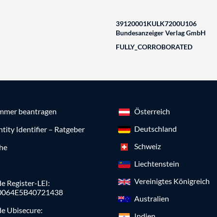
39120001KULK7200U106
Bundesanzeiger Verlag GmbH
FULLY_CORROBORATED
mmer beantragen
Österreich
Deutschland
ntity Identifier – Ratgeber
Schweiz
che
Liechtenstein
Vereinigtes Königreich
e Register-LEI:
0064E5B40721438
Australien
de Ubisecure:
Indien