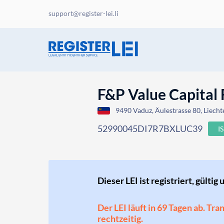
support@register-lei.li
F&P Value Capita
9490 Vaduz, Äulestrasse 80, Liecht
52990045DI7R7BXLUC39
I
Dieser LEI ist registriert, gültig 
Der LEI läuft in 69 Tagen ab. Tr
rechtzeitig.