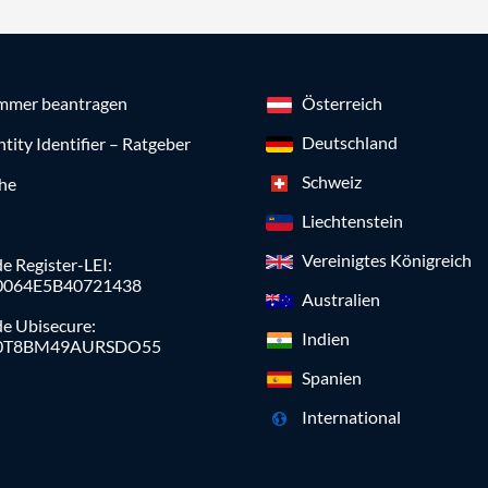
mmer beantragen
Österreich
Deutschland
ntity Identifier – Ratgeber
Schweiz
che
Liechtenstein
Vereinigtes Königreich
e Register-LEI:
0064E5B40721438
Australien
de Ubisecure:
Indien
0T8BM49AURSDO55
Spanien
International