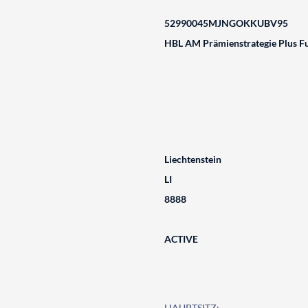
52990045MJNGOKKUBV95
HBL AM Prämienstrategie Plus F
Liechtenstein
LI
8888
ACTIVE
HAUPTSITZ: