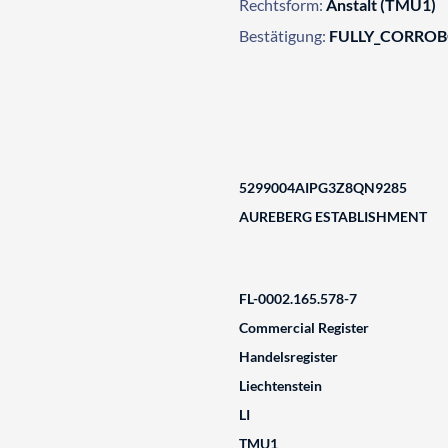
Rechtsform:
Anstalt (TMU1)
Bestätigung:
FULLY_CORRO
5299004AIPG3Z8QN9285
AUREBERG ESTABLISHMENT
FL-0002.165.578-7
Commercial Register
Handelsregister
Liechtenstein
LI
TMU1