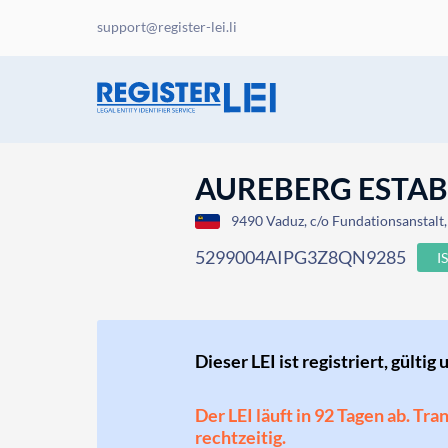
support@register-lei.li
AUREBERG ESTA
9490 Vaduz, c/o Fundationsanstalt, 
5299004AIPG3Z8QN9285
I
Dieser LEI ist registriert, gültig 
Der LEI läuft in 92 Tagen ab. Tr
rechtzeitig.