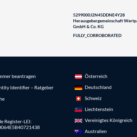
5299000J2N45DDNE4Y28
Herausgebergemeinschaft Wertpa
GmbH & Co. KG
FULLY_CORROBORATED
mmer beantragen
Österreich
Deutschland
ntity Identifier – Ratgeber
Schweiz
che
Liechtenstein
Vereinigtes Königreich
e Register-LEI:
0064E5B40721438
Australien