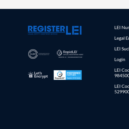
LEI Nu
Legal E
LEI Su
Login
LEI Cod
98450
LEI Co
52990