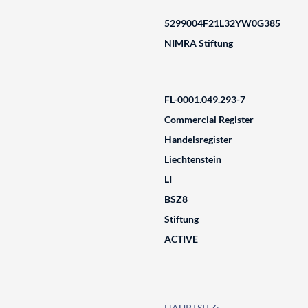
5299004F21L32YW0G385
NIMRA Stiftung
FL-0001.049.293-7
Commercial Register
Handelsregister
Liechtenstein
LI
BSZ8
Stiftung
ACTIVE
HAUPTSITZ: