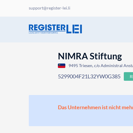
support@register-lei.li
NIMRA Stiftung
9495 Triesen, c/o Administral Ansta
5299004F21L32YW0G385
R
Das Unternehmen ist nicht mehr o