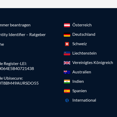
mmer beantragen
Österreich
Deutschland
ntity Identifier – Ratgeber
Schweiz
che
Liechtenstein
Vereinigtes Königreich
e Register-LEI:
0064E5B40721438
Australien
de Ubisecure:
Indien
0T8BM49AURSDO55
Spanien
International