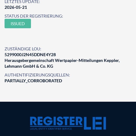
LETZTES UPDATE:
2026-05-21
STATUS DER REGISTRIERUNG:
ISSUED
ZUSTÄNDIGE LOU:
5299000J2N45DDNE4Y28
Herausgebergemeinschaft Wertpapier-Mitteilungen Keppler,
Lehmann GmbH & Co. KG
AUTHENTIFIZIERUNGSQUELLEN:
PARTIALLY_CORROBORATED