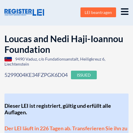
LEI beantragen
Loucas and Nedi Haji-Ioannou
Foundation
9490 Vaduz, c/o Fundationsanstalt, Heiligkreuz 6,
Liechtenstein
5299004KE34FZPGK6D04
ISSUED
Dieser LEI ist registriert, gültig und erfüllt alle
Auflagen.
Der LEI läuft in 226 Tagen ab. Transferieren Sie ihn zu