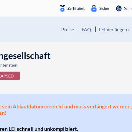
Preise
FAQ
LEI Verlängern
ngesellschaft
chtenstein
LAPSED
 hat sein Ablaufdatum erreicht und muss verlängert werd
en!
hren LEI schnell und unkompliziert.