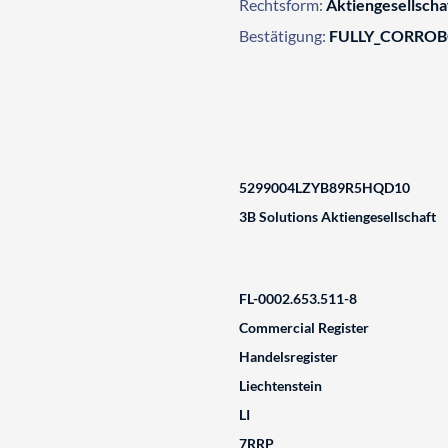
Rechtsform:
Aktiengesellscha
Bestätigung:
FULLY_CORRO
5299004LZYB89R5HQD10
3B Solutions Aktiengesellschaft
FL-0002.653.511-8
Commercial Register
Handelsregister
Liechtenstein
LI
7RRP