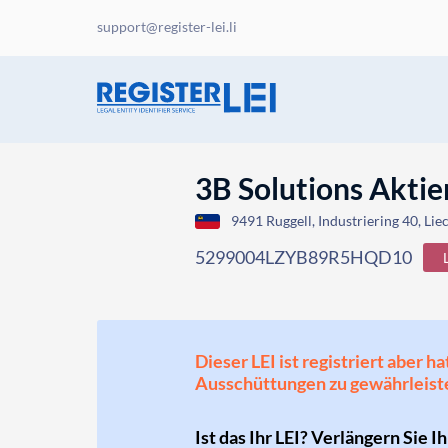
support@register-lei.li
3B Solutions Aktie
9491 Ruggell, Industriering 40, Lie
5299004LZYB89R5HQD10
Dieser LEI ist registriert aber
Ausschüttungen zu gewährleist
Ist das Ihr LEI? Verlängern Sie I