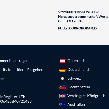
5299000J2N45DDNE4Y28
Herausgebergemeinschaft Wertpa
GmbH & Co. KG
FULLY_CORROBORATED
mmer beantragen
Österreich
Deutschland
ntity Identifier – Ratgeber
Schweiz
che
Liechtenstein
Vereinigtes Königreich
e Register-LEI:
0064E5B40721438
Australien