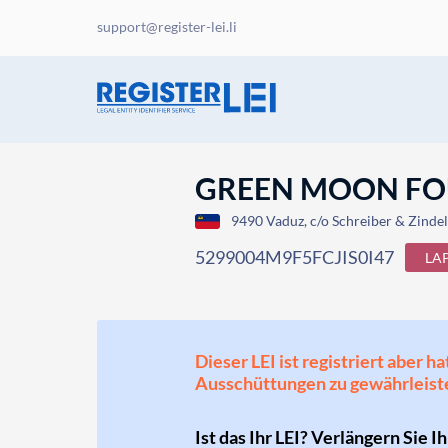
support@register-lei.li
GREEN MOON F
9490 Vaduz, c/o Schreiber & Zindel
5299004M9F5FCJIS0I47
LA
Dieser LEI ist registriert aber
Ausschüttungen zu gewährleist
Ist das Ihr LEI? Verlängern Sie I