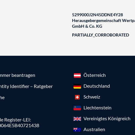
5299000J2N45DDNE4Y28
Herausgebergemeinschaft Wertpa
GmbH & Co. KG
PARTIALLY_CORROBORATED
mmer beantragen
Österreich
Deutschland
ntity Identifier – Ratgeber
Schweiz
che
Liechtenstein
Vereinigtes Königreich
e Register-LEI:
0064E5B40721438
Australien