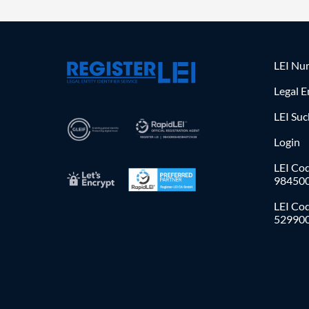
LEI Nu
Legal E
LEI Su
Login
LEI Cod
98450
LEI Co
52990