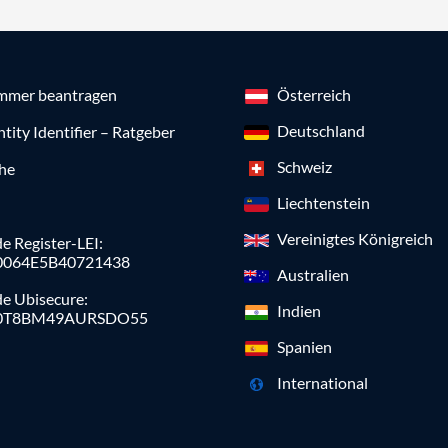
mmer beantragen
Österreich
Deutschland
ntity Identifier – Ratgeber
Schweiz
che
Liechtenstein
Vereinigtes Königreich
e Register-LEI:
0064E5B40721438
Australien
de Ubisecure:
Indien
0T8BM49AURSDO55
Spanien
International