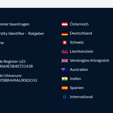
mmer beantragen
Österreich
Deutschland
ntity Identifier – Ratgeber
Schweiz
che
Liechtenstein
Vereinigtes Königreich
e Register-LEI:
0064E5B40721438
Australien
de Ubisecure:
Indien
0T8BM49AURSDO55
Spanien
International