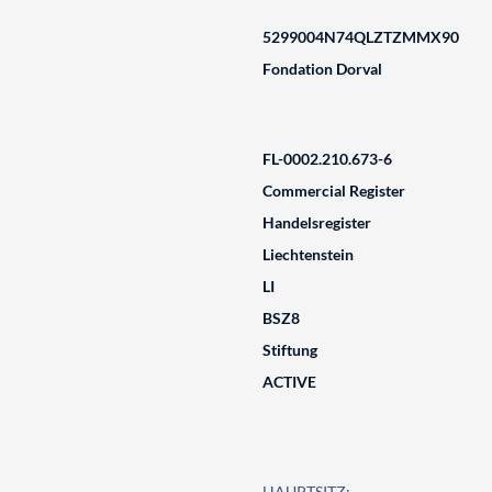
5299004N74QLZTZMMX90
Fondation Dorval
FL-0002.210.673-6
Commercial Register
Handelsregister
Liechtenstein
LI
BSZ8
Stiftung
ACTIVE
HAUPTSITZ: