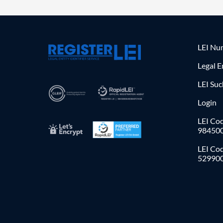
LEI Nu
Legal E
LEI Su
Login
LEI Cod
98450
LEI Co
52990