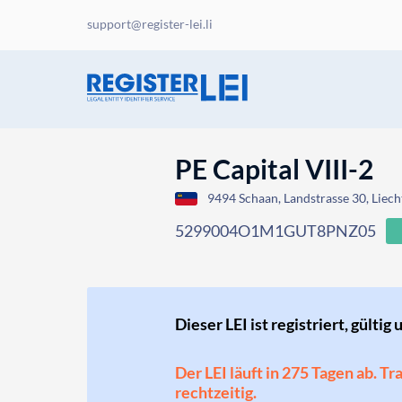
support@register-lei.li
PE Capital VIII-2
9494 Schaan, Landstrasse 30, Liech
5299004O1M1GUT8PNZ05
Dieser LEI ist registriert, gültig 
Der LEI läuft in 275 Tagen ab. T
rechtzeitig.