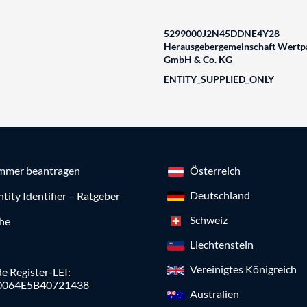
5299000J2N45DDNE4Y28
Herausgebergemeinschaft Wertpa
GmbH & Co. KG
ENTITY_SUPPLIED_ONLY
mmer beantragen
Österreich
Deutschland
ntity Identifier – Ratgeber
Schweiz
che
Liechtenstein
Vereinigtes Königreich
e Register-LEI:
0064E5B40721438
Australien