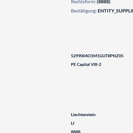
Rechtsform:
(8888)
Bestätigung:
ENTITY_SUPPL
5299004O1M1GUT8PNZ05
PE Capital VIII-2
Liechtenstein
LI
8888