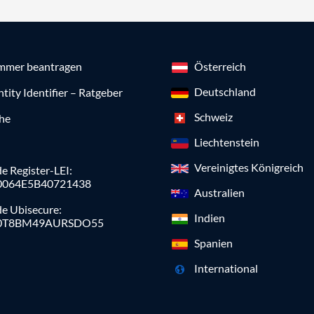
mmer beantragen
Österreich
Deutschland
ntity Identifier – Ratgeber
Schweiz
che
Liechtenstein
Vereinigtes Königreich
e Register-LEI:
0064E5B40721438
Australien
de Ubisecure:
Indien
0T8BM49AURSDO55
Spanien
International