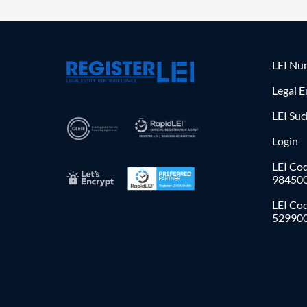
LEI Nu
Legal E
LEI Su
Login
LEI Cod
98450
LEI Co
52990