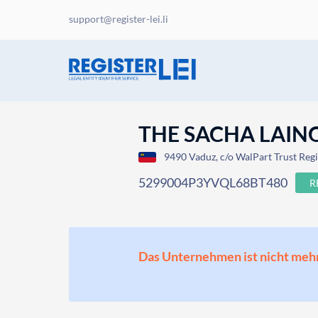
support@register-lei.li
THE SACHA LAIN
9490 Vaduz, c/o WalPart Trust Regis
5299004P3YVQL68BT480
R
Das Unternehmen ist nicht mehr o