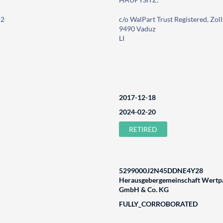
 2
c/o WalPart Trust Registered, Zoll
9490 Vaduz
LI
2017-12-18
2024-02-20
RETIRED
5299000J2N45DDNE4Y28
Herausgebergemeinschaft Wertpa
GmbH & Co. KG
FULLY_CORROBORATED