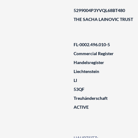
5299004P3YVQL68BT480
THE SACHA LAINOVIC TRUST
FL-0002.496.010-5
Commercial Register
Handelsregister
Liechtenstein
LI
53QF
Treuhänderschaft
ACTIVE
HAUPTSITZ: