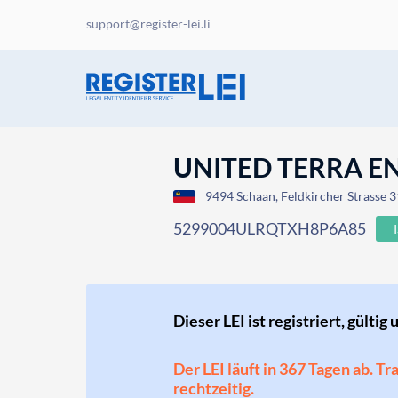
support@register-lei.li
UNITED TERRA EN
9494 Schaan, Feldkircher Strasse 3
5299004ULRQTXH8P6A85
Dieser LEI ist registriert, gültig 
Der LEI läuft in 367 Tagen ab. T
rechtzeitig.