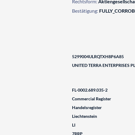
Rechtsform:
Aktiengesellscha
Bestätigung:
FULLY_CORRO
5299004ULRQTXH8P6A85
UNITED TERRA ENTERPRISES P
FL-0002.689.035-2
Commercial Register
Handelsregister
Liechtenstein
LI
7RRP