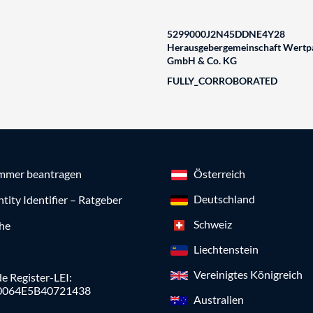
5299000J2N45DDNE4Y28
Herausgebergemeinschaft Wertpa
GmbH & Co. KG
FULLY_CORROBORATED
mmer beantragen
Österreich
Deutschland
ntity Identifier – Ratgeber
Schweiz
che
Liechtenstein
Vereinigtes Königreich
e Register-LEI:
0064E5B40721438
Australien