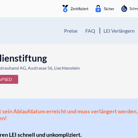
Preise
FAQ
LEI Verlängern
ienstiftung
treuhand AG, Austrasse 56, Liechtenstein
APSED
 hat sein Ablaufdatum erreicht und muss verlängert werd
en!
hren LEI schnell und unkompliziert.