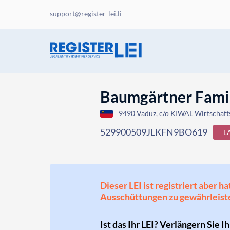
support@register-lei.li
Baumgärtner Famil
9490 Vaduz, c/o KIWAL Wirtschafts
529900509JLKFN9BO619
L
Dieser LEI ist registriert aber
Ausschüttungen zu gewährleist
Ist das Ihr LEI? Verlängern Sie I