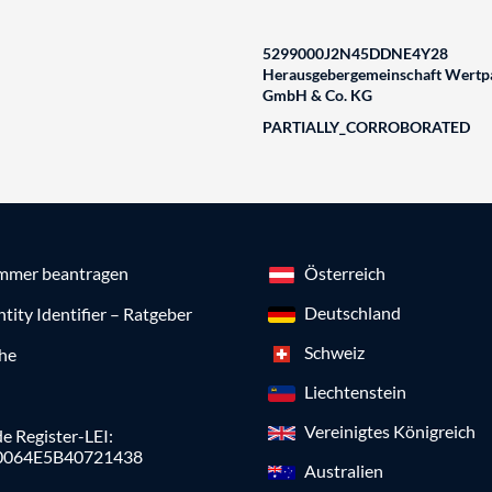
5299000J2N45DDNE4Y28
Herausgebergemeinschaft Wertpa
GmbH & Co. KG
PARTIALLY_CORROBORATED
mmer beantragen
Österreich
Deutschland
ntity Identifier – Ratgeber
Schweiz
che
Liechtenstein
Vereinigtes Königreich
e Register-LEI:
0064E5B40721438
Australien