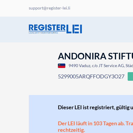
support@register-lei.li
ANDONIRA STIF
9490 Vaduz, c/o JT Service AG, Städ
5299005ARQFFODGY3O27
Dieser LEI ist registriert, gültig 
Der LEI läuft in 103 Tagen ab. T
rechtzeitig.