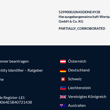
5299000J2N45DDNE4Y28
Herausgebergemeinschaft Wertpa
GmbH & Co. KG
PARTIALLY_CORROBORATED
mmer beantragen
Österreich
Deutschland
ntity Identifier – Ratgeber
Schweiz
che
Liechtenstein
Vereinigtes Königreich
e Register-LEI:
0064E5B40721438
Australien