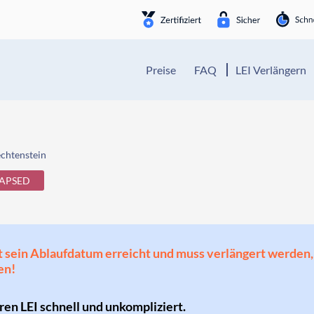
Preise
FAQ
LEI Verlängern
echtenstein
APSED
 hat sein Ablaufdatum erreicht und muss verlängert werd
en!
hren LEI schnell und unkompliziert.