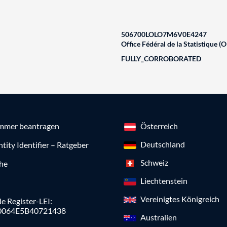
506700LOLO7M6V0E4247
Office Fédéral de la Statistique (O
FULLY_CORROBORATED
mmer beantragen
Österreich
Deutschland
ntity Identifier – Ratgeber
Schweiz
che
Liechtenstein
Vereinigtes Königreich
e Register-LEI:
0064E5B40721438
Australien