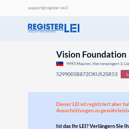
support@register-lei.li
Vision Foundation
9493 Mauren, Herrenwingert 3, Li
5299005B872OXUS2SR53
L
Dieser LEI ist registriert aber
Ausschüttungen zu gewährleist
Ist das Ihr LEI? Verlängern Sie I