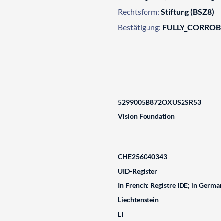
Rechtsform:
Stiftung (BSZ8)
Bestätigung:
FULLY_CORRO
5299005B872OXUS2SR53
Vision Foundation
CHE256040343
UID-Register
In French: Registre IDE; in German
Liechtenstein
LI