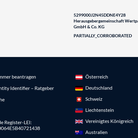
5299000J2N45DDNE4Y28
Herausgebergemeinschaft Wertpa
GmbH & Co. KG
PARTIALLY_CORROBORATED
mmer beantragen
Österreich
Deutschland
ntity Identifier – Ratgeber
Schweiz
che
Liechtenstein
Vereinigtes Königreich
e Register-LEI:
0064E5B40721438
Australien