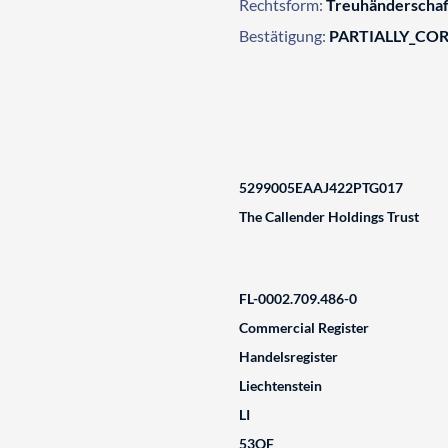
Rechtsform:
Treuhänderschaf
Bestätigung:
PARTIALLY_CO
5299005EAAJ422PTG017
The Callender Holdings Trust
FL-0002.709.486-0
Commercial Register
Handelsregister
Liechtenstein
LI
53QF