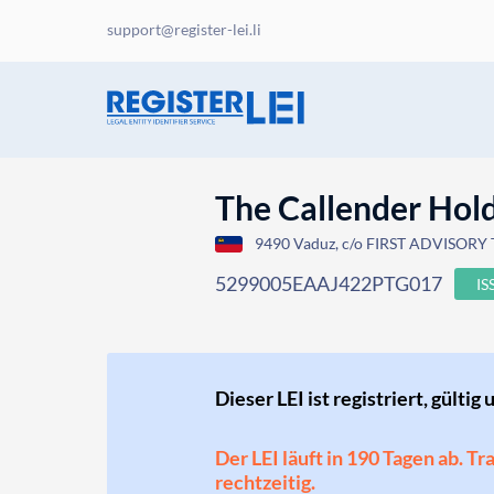
support@register-lei.li
The Callender Hold
9490 Vaduz, c/o FIRST ADVISORY T
5299005EAAJ422PTG017
IS
Dieser LEI ist registriert, gültig 
Der LEI läuft in 190 Tagen ab. T
rechtzeitig.