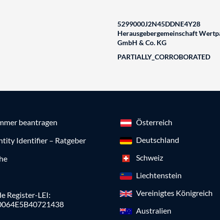
5299000J2N45DDNE4Y28
Herausgebergemeinschaft Wertpa
GmbH & Co. KG
PARTIALLY_CORROBORATED
mmer beantragen
Österreich
Deutschland
ntity Identifier – Ratgeber
Schweiz
che
Liechtenstein
Vereinigtes Königreich
e Register-LEI:
0064E5B40721438
Australien