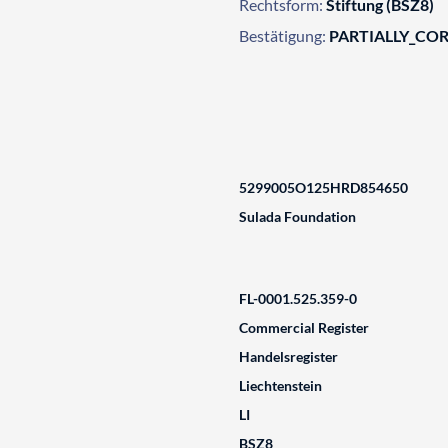
Rechtsform:
Stiftung (BSZ8)
Bestätigung:
PARTIALLY_CO
5299005O125HRD854650
Sulada Foundation
FL-0001.525.359-0
Commercial Register
Handelsregister
Liechtenstein
LI
BSZ8