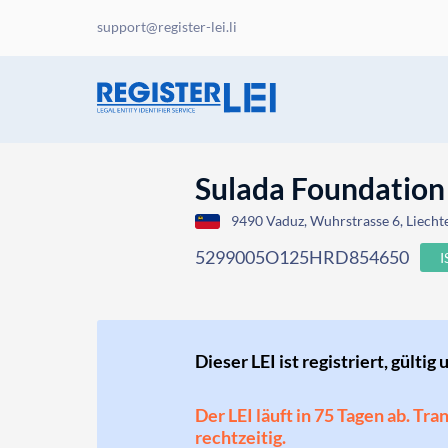
support@register-lei.li
Sulada Foundation
9490 Vaduz, Wuhrstrasse 6, Liecht
5299005O125HRD854650
Dieser LEI ist registriert, gültig 
Der LEI läuft in 75 Tagen ab. Tr
rechtzeitig.