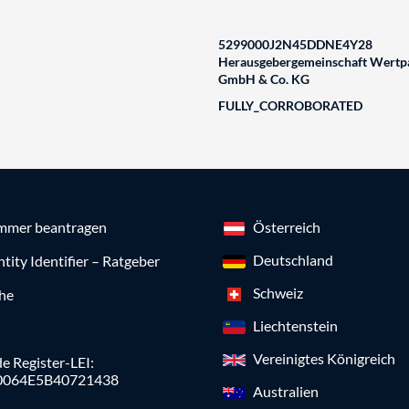
5299000J2N45DDNE4Y28
Herausgebergemeinschaft Wertpa
GmbH & Co. KG
FULLY_CORROBORATED
mmer beantragen
Österreich
Deutschland
ntity Identifier – Ratgeber
Schweiz
che
Liechtenstein
Vereinigtes Königreich
e Register-LEI:
0064E5B40721438
Australien