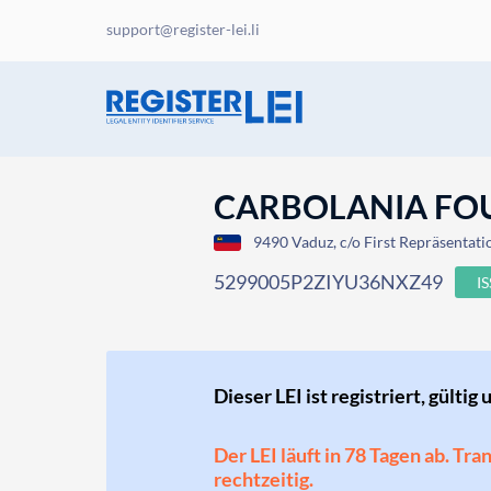
support@register-lei.li
CARBOLANIA FO
9490 Vaduz, c/o First Repräsentatio
5299005P2ZIYU36NXZ49
I
Dieser LEI ist registriert, gültig 
Der LEI läuft in 78 Tagen ab. Tr
rechtzeitig.