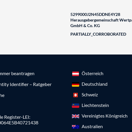
5299000J2N45DDNE4Y28
Herausgebergemeinschaft Wertpa
GmbH & Co. KG
PARTIALLY_CORROBORATED
mmer beantragen
Österreich
Deutschland
ntity Identifier – Ratgeber
Schweiz
che
Liechtenstein
Vereinigtes Königreich
e Register-LEI:
0064E5B40721438
Australien