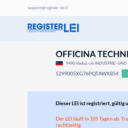
support@register-lei.li
OFFICINA TECHNI
9490 Vaduz, c/o INDUSTRIE- UND
5299005XG76PQTAWX854
Dieser LEI ist registriert, gültig 
Der LEI läuft in 105 Tagen ab. T
rechtzeitig.