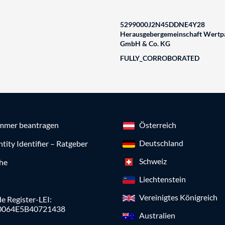
5299000J2N45DDNE4Y28
Herausgebergemeinschaft Wertpa
GmbH & Co. KG
FULLY_CORROBORATED
mmer beantragen
Österreich
Deutschland
ntity Identifier – Ratgeber
Schweiz
che
Liechtenstein
Vereinigtes Königreich
e Register-LEI:
0064E5B40721438
Australien