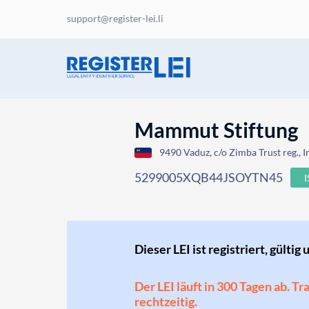
support@register-lei.li
Mammut Stiftung
9490 Vaduz, c/o Zimba Trust reg., I
5299005XQB44JSOYTN45
Dieser LEI ist registriert, gültig 
Der LEI läuft in 300 Tagen ab. T
rechtzeitig.