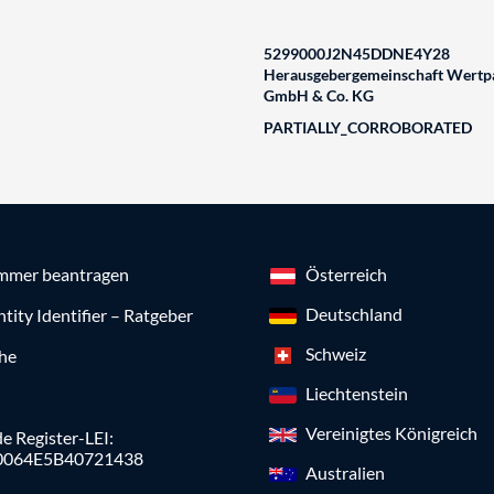
5299000J2N45DDNE4Y28
Herausgebergemeinschaft Wertpa
GmbH & Co. KG
PARTIALLY_CORROBORATED
mmer beantragen
Österreich
Deutschland
ntity Identifier – Ratgeber
Schweiz
che
Liechtenstein
Vereinigtes Königreich
e Register-LEI:
0064E5B40721438
Australien