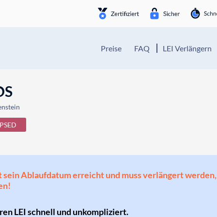
Preise
FAQ
LEI Verlängern
OS
enstein
PSED
 hat sein Ablaufdatum erreicht und muss verlängert werd
en!
hren LEI schnell und unkompliziert.