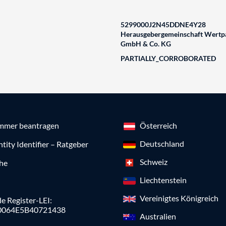
5299000J2N45DDNE4Y28
Herausgebergemeinschaft Wertpa
GmbH & Co. KG
PARTIALLY_CORROBORATED
mmer beantragen
Österreich
Deutschland
ntity Identifier – Ratgeber
Schweiz
che
Liechtenstein
Vereinigtes Königreich
e Register-LEI:
0064E5B40721438
Australien