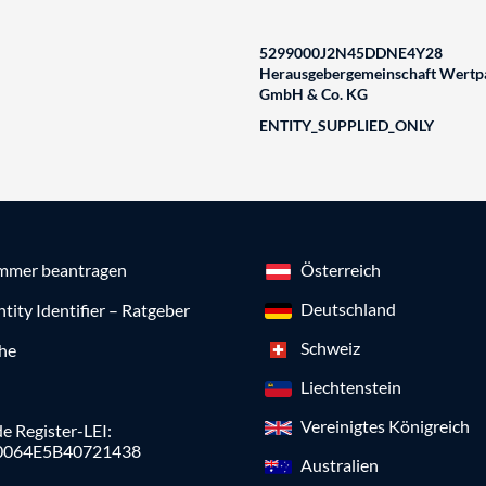
5299000J2N45DDNE4Y28
Herausgebergemeinschaft Wertpa
GmbH & Co. KG
ENTITY_SUPPLIED_ONLY
mmer beantragen
Österreich
Deutschland
ntity Identifier – Ratgeber
Schweiz
che
Liechtenstein
Vereinigtes Königreich
e Register-LEI:
0064E5B40721438
Australien