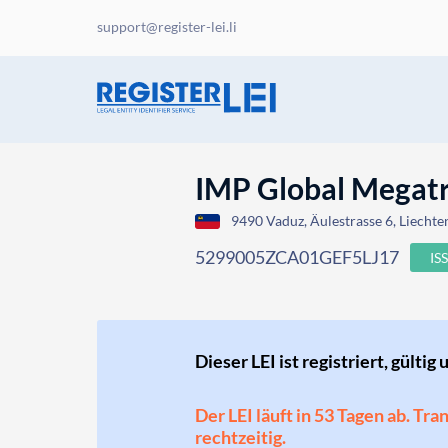
support@register-lei.li
IMP Global Megat
9490 Vaduz, Äulestrasse 6, Liechte
5299005ZCA01GEF5LJ17
IS
Dieser LEI ist registriert, gültig 
Der LEI läuft in 53 Tagen ab. Tr
rechtzeitig.