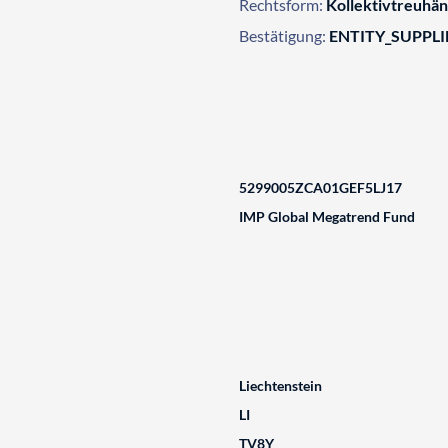
Rechtsform:
Kollektivtreuhän
Bestätigung:
ENTITY_SUPPL
5299005ZCA01GEF5LJ17
IMP Global Megatrend Fund
Liechtenstein
LI
TV8Y