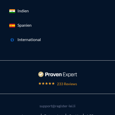
Indien
Spanien
International
233 Reviews
support@register-lei.li