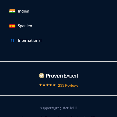
Indien
Spanien
International
233 Reviews
support@register-lei.li