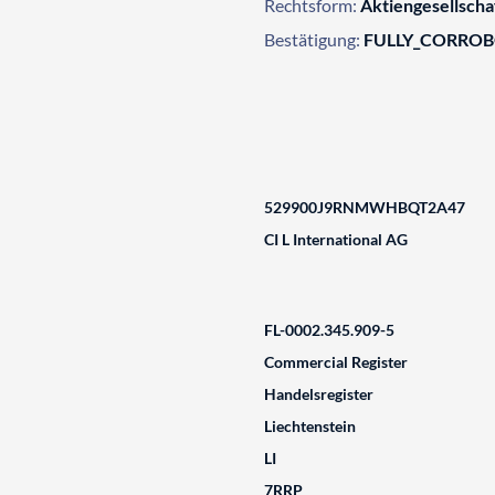
Rechtsform:
Aktiengesellscha
Bestätigung:
FULLY_CORRO
529900J9RNMWHBQT2A47
CI L International AG
FL-0002.345.909-5
Commercial Register
Handelsregister
Liechtenstein
LI
7RRP