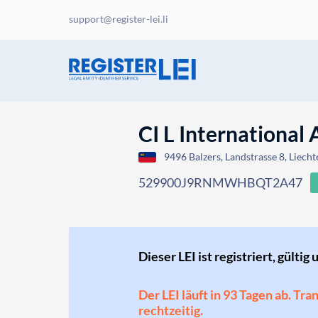
support@register-lei.li
CI L International
9496 Balzers, Landstrasse 8, Liecht
529900J9RNMWHBQT2A47
Dieser LEI ist registriert, gültig 
Der LEI läuft in 93 Tagen ab. Tr
rechtzeitig.