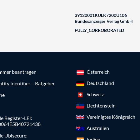
39120001KULK7200U106
Bundesanzeiger Verlag GmbH
FULLY_CORROBORATED
mmer beantragen
Österreich
Deutschland
ntity Identifier – Ratgeber
Schweiz
che
Liechtenstein
Vereinigtes Königreich
e Register-LEI:
0064E5B40721438
Australien
de Ubisecure:
Indien