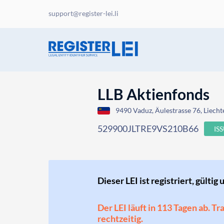
support@register-lei.li
LLB Aktienfonds
9490 Vaduz, Äulestrasse 76, Liecht
529900JLTRE9VS210B66
IS
Dieser LEI ist registriert, gültig 
Der LEI läuft in 113 Tagen ab. T
rechtzeitig.