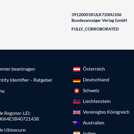
39120001KULK7200U106
Bundesanzeiger Verlag GmbH
FULLY_CORROBORATED
mmer beantragen
Österreich
Deutschland
ntity Identifier – Ratgeber
Schweiz
che
Liechtenstein
Vereinigtes Königreich
e Register-LEI:
0064E5B40721438
Australien
de Ubisecure:
Indien