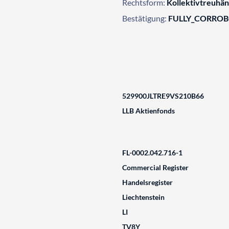
Rechtsform:
Kollektivtreuhän
Bestätigung:
FULLY_CORRO
529900JLTRE9VS210B66
LLB Aktienfonds
FL-0002.042.716-1
Commercial Register
Handelsregister
Liechtenstein
LI
TV8Y