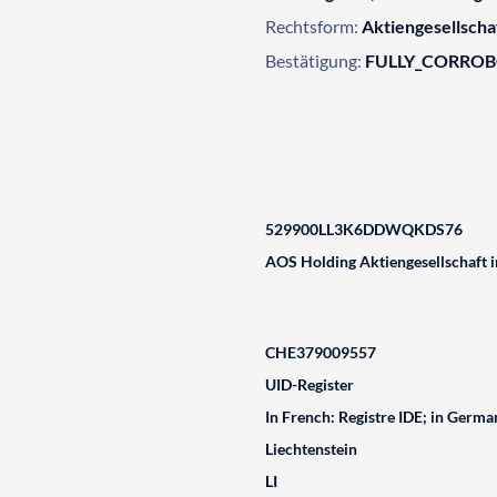
Rechtsform:
Aktiengesellscha
Bestätigung:
FULLY_CORRO
529900LL3K6DDWQKDS76
AOS Holding Aktiengesellschaft i
CHE379009557
UID-Register
In French: Registre IDE; in German
Liechtenstein
LI