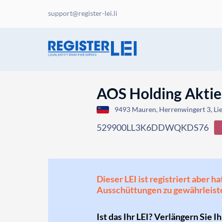
support@register-lei.li
AOS Holding Aktien
9493 Mauren, Herrenwingert 3, Li
529900LL3K6DDWQKDS76
Dieser LEI ist registriert aber
Ausschüttungen zu gewährleist
Ist das Ihr LEI? Verlängern Sie I