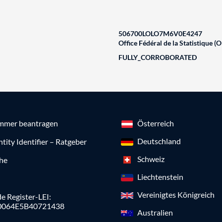
506700LOLO7M6V0E4247
Office Fédéral de la Statistique (O
FULLY_CORROBORATED
mmer beantragen
Österreich
Deutschland
ntity Identifier – Ratgeber
Schweiz
che
Liechtenstein
Vereinigtes Königreich
e Register-LEI:
0064E5B40721438
Australien