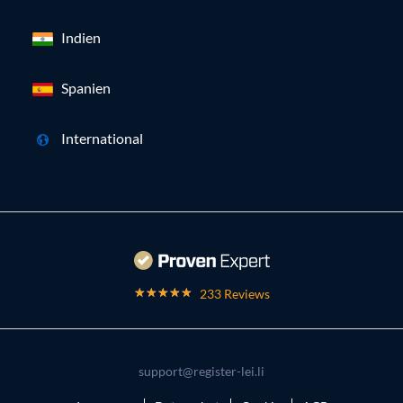
Indien
Spanien
International
233 Reviews
support@register-lei.li