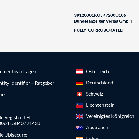
39120001KULK7200U106
Bundesanzeiger Verlag GmbH
FULLY_CORROBORATED
mmer beantragen
Österreich
Deutschland
ntity Identifier – Ratgeber
Schweiz
che
Liechtenstein
Vereinigtes Königreich
e Register-LEI:
0064E5B40721438
Australien
de Ubisecure:
Indien