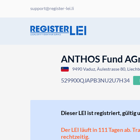
support@register-lei.li
ANTHOS Fund A
9490 Vaduz, Äulestrasse 80, Liecht
529900QJAPB3NU2U7H34
Dieser LEI ist registriert, gültig 
Der LEI läuft in 111 Tagen ab. T
rechtzeitig.