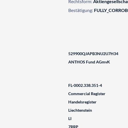
Rechtsform:
Aktiengesellscha
Bestätigung:
FULLY_CORRO
529900QJAPB3NU2U7H34
ANTHOS Fund AGmvK
FL-0002.338.351-4
Commercial Register
Handelsregister
Liechtenstein
LI
7RRP