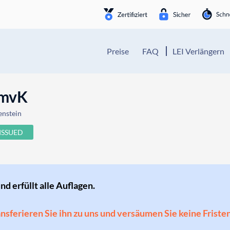
Preise
FAQ
LEI Verlängern
GmvK
enstein
ISSUED
und erfüllt alle Auflagen.
ransferieren Sie ihn zu uns und versäumen Sie keine Friste