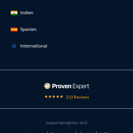
Indien
Spanien
International
233 Reviews
support@register-lei.li