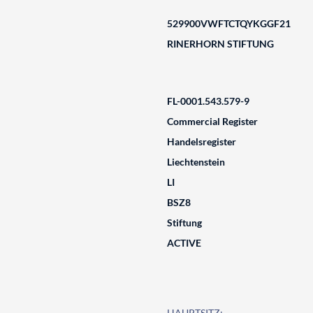
529900VWFTCTQYKGGF21
RINERHORN STIFTUNG
FL-0001.543.579-9
Commercial Register
Handelsregister
Liechtenstein
LI
BSZ8
Stiftung
ACTIVE
HAUPTSITZ: