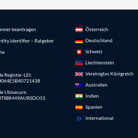
mmer beantragen
Österreich
Deutschland
ntity Identifier – Ratgeber
Schweiz
che
Liechtenstein
Vereinigtes Königreich
e Register-LEI:
0064E5B40721438
Australien
de Ubisecure:
Indien
0T8BM49AURSDO55
Spanien
International