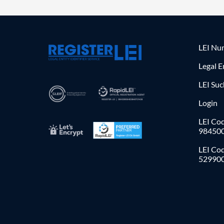
LEI Nu
Legal E
LEI Su
Login
LEI Cod
98450
LEI Co
52990