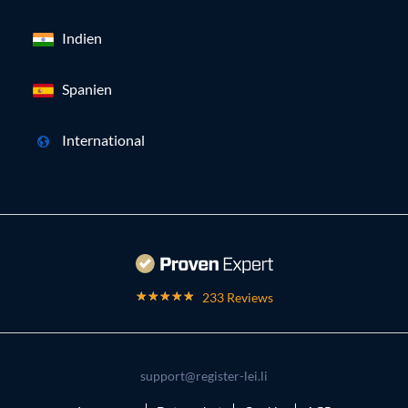
Indien
Spanien
International
233 Reviews
support@register-lei.li