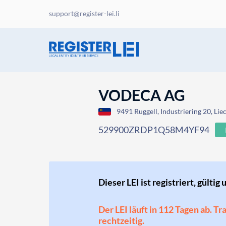
support@register-lei.li
VODECA AG
9491 Ruggell, Industriering 20, Lie
529900ZRDP1Q58M4YF94
Dieser LEI ist registriert, gültig 
Der LEI läuft in 112 Tagen ab. T
rechtzeitig.