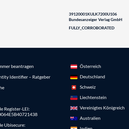
39120001KULK7200U106
Bundesanzeiger Verlag GmbH
FULLY_CORROBORATED
mmer beantragen
Österreich
Deutschland
ntity Identifier – Ratgeber
Schweiz
che
Liechtenstein
Vereinigtes Königreich
e Register-LEI:
0064E5B40721438
Australien
de Ubisecure:
Indien