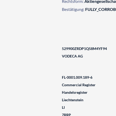
Rechtsform:
Aktiengesellscha
Bestätigung:
FULLY_CORRO
529900ZRDP1Q58M4YF94
VODECA AG
FL-0001.009.189-6
Commercial Register
Handelsregister
Liechtenstein
LI
7RRP