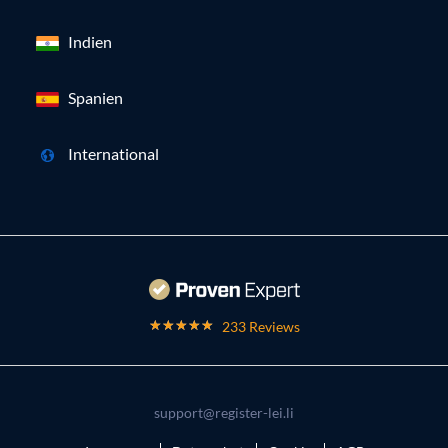
Indien
Spanien
International
233 Reviews
support@register-lei.li