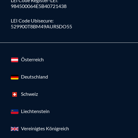
LEI Code Register-LEI:
984500064E5B40721438
LEI Code Ubisecure:
529900T8BM49AURSDO55
Österreich
Deutschland
Schweiz
Liechtenstein
Vereinigtes Königreich