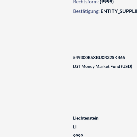
Rechtsform:
(9999)
Bestätigung:
ENTITY_SUPPL
549300B5XBU0R32SKB65
LGT Money Market Fund (USD)
Liechtenstein
LI
9999