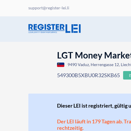
support@register-lei.li
LGT Money Market
9490 Vaduz, Herrengasse 12, Liech
549300B5XBU0R32SKB65
Dieser LEI ist registriert, gültig 
Der LEI läuft in 179 Tagen ab. T
rechtzeitig.