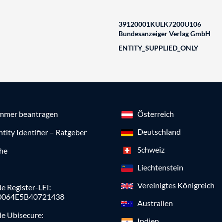
39120001KULK7200U106
Bundesanzeiger Verlag GmbH
ENTITY_SUPPLIED_ONLY
mmer beantragen
Österreich
Deutschland
ntity Identifier – Ratgeber
Schweiz
che
Liechtenstein
Vereinigtes Königreich
e Register-LEI:
0064E5B40721438
Australien
de Ubisecure:
Indien