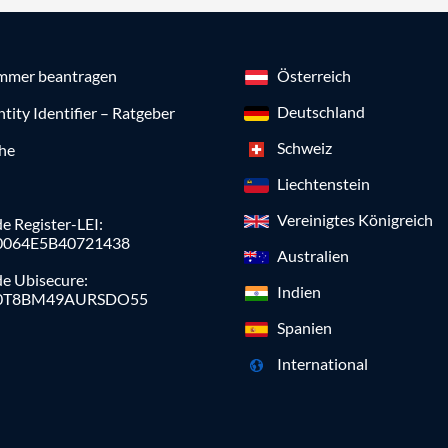
mmer beantragen
Österreich
Deutschland
ntity Identifier – Ratgeber
Schweiz
che
Liechtenstein
Vereinigtes Königreich
e Register-LEI:
0064E5B40721438
Australien
de Ubisecure:
Indien
0T8BM49AURSDO55
Spanien
International