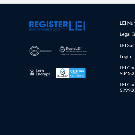
LEI Nu
Legal E
LEI Su
Login
LEI Cod
98450
LEI Co
52990