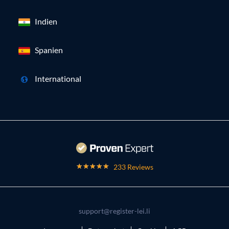
Indien
Spanien
International
233 Reviews
support@register-lei.li